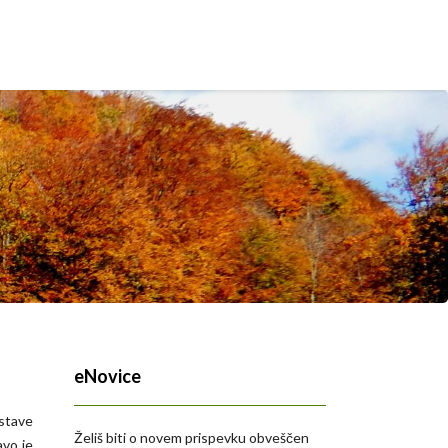
eNovice
zstave
Želiš biti o novem prispevku obveščen
vo je