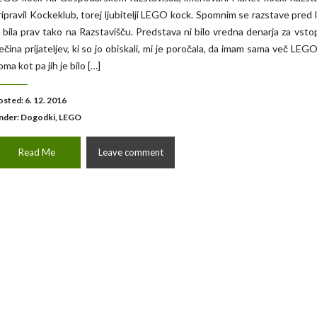
ripravil Kockeklub, torej ljubitelji LEGO kock. Spomnim se razstave pred le
e bila prav tako na Razstavišču. Predstava ni bilo vredna denarja za vsto
ečina prijateljev, ki so jo obiskali, mi je poročala, da imam sama več LEG
oma kot pa jih je bilo […]
osted: 6. 12. 2016
nder:
Dogodki
,
LEGO
Read Me
Leave comment