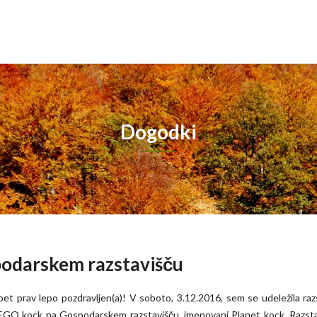
Dogodki
podarskem razstavišču
pet prav lepo pozdravljen(a)! V soboto, 3.12.2016, sem se udeležila ra
EGO kock na Gospodarskem razstavišču, imenovani Planet kock. Razsta