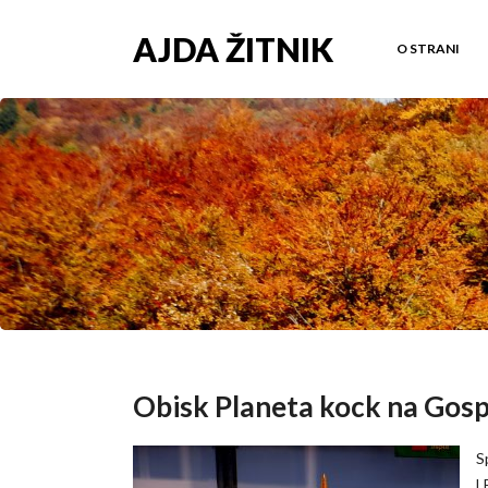
AJDA ŽITNIK
O STRANI
Obisk Planeta kock na Gos
S
L