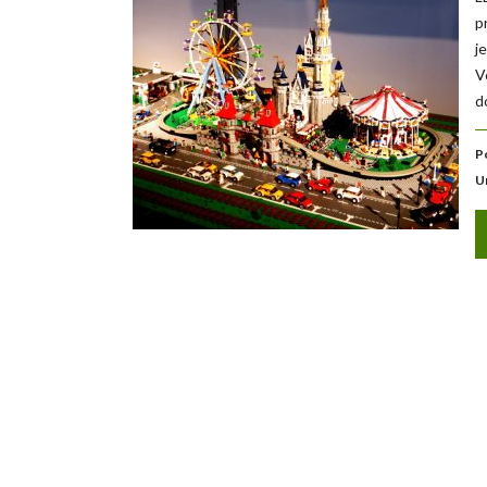
p
j
V
d
P
U