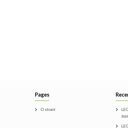
Pages
Rece
O strani
LEG
štir
LEG